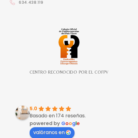
634.438.119
CENTRO RECONOCIDO POR EL COFPV
5.0
Basado en 174 reseñas.
powered by
G
o
o
g
l
e
valóranos en