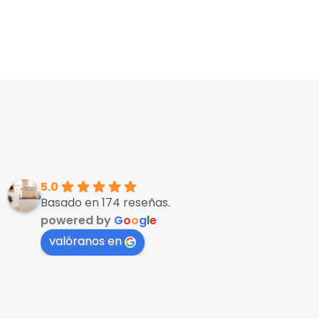
5.0
Basado en 174 reseñas.
powered by
G
o
o
g
l
e
valóranos en