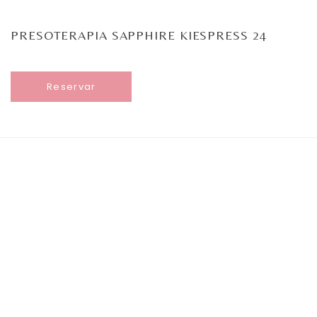
PRESOTERAPIA SAPPHIRE KIESPRESS 24
Reservar
La Sapphire KiesPress 24 es un sistema de
presoterapia profesional de última generación,
diseñado para estimular la circulación linfática y
venosa, mejorar el retorno circulatorio y potenciar el
drenaje de líquidos y toxinas de forma totalmente
segura y confortable.